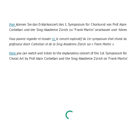
Hier
können Sie das Erklärkonzert des 1. Symposium für Chorkunst von Prof. Alain
Corbellari und der Sing-Akademie Zürich zu "Frank Martin" anschauen und -hören.
Vous pouvez regarder et écouter
ici
le concert explicatif du 1er symposium d'art choral du
professeur Alain Corbellari et de la Sing-Akademie Zürich sur « Frank Martin ».
Here
you can watch and listen to the explanatory concert of the 1st Symposium for
Choral Art by Prof. Alain Corbellari and the Sing-Akademie Zürich on ‘Frank Martin’.