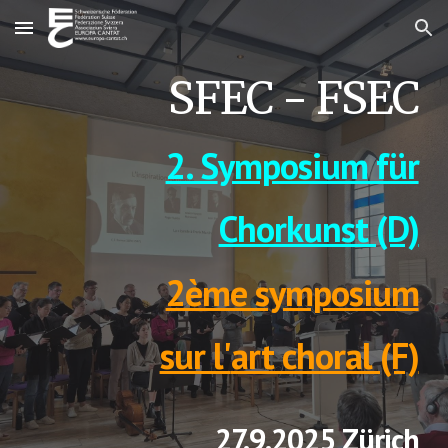
Skip to main content
Skip to navigation
SFEC - FSEC
2. S
ymposium für
Chorkunst (D)
2ème symposium
sur l'
art choral (F)
27
.9.2025 Zürich