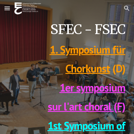
Skip to main content
Skip to navigation
SFEC - FSEC
1. S
ymposium für
Chorkunst
(D)
1er symposium
sur l'
art choral (F)
1st Symposium of